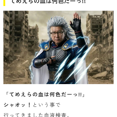
てめえらの血は何色だーっ!!
「てめえらの血は何色だーっ!!」
シャオッ！
という事で
行ってきました血液検査。