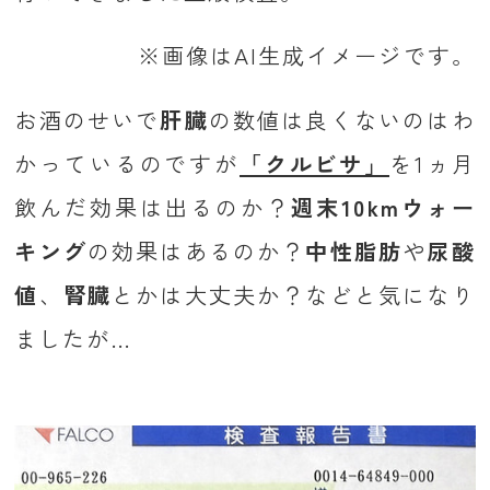
※画像はAI生成イメージです。
お酒のせいで
肝臓
の数値は良くないのはわ
かっているのですが
「クルビサ」
を1ヵ月
飲んだ効果は出るのか？
週末10kmウォー
キング
の効果はあるのか？
中性脂肪
や
尿酸
値
、
腎臓
とかは大丈夫か？などと気になり
ましたが...