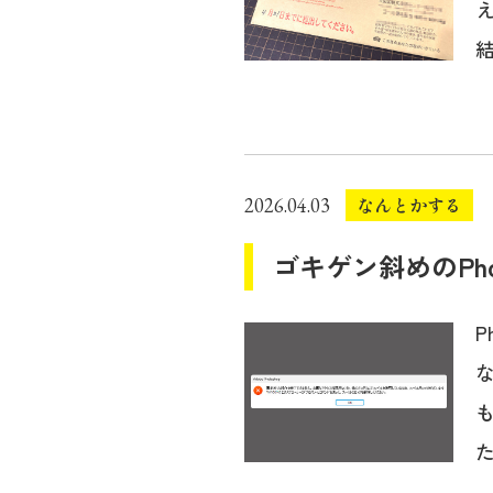
結
なんとかする
2026.04.03
ゴキゲン斜めのPhot
P
た