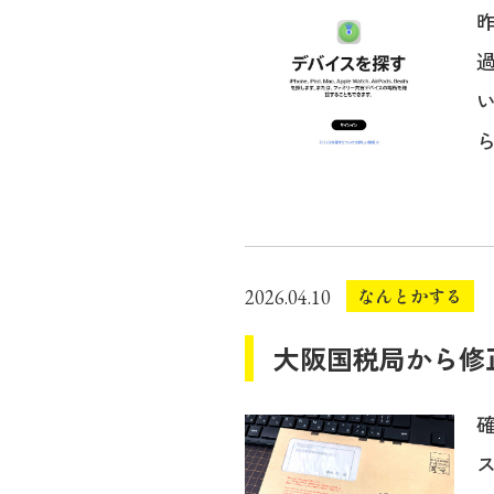
ら
なんとかする
2026.04.10
大阪国税局から修
確
ス