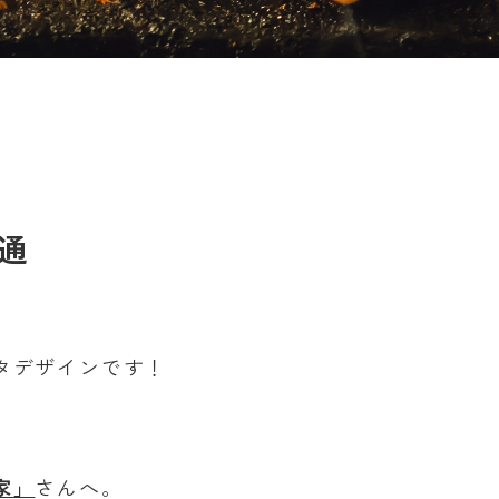
通
タデザインです！
、
家」
さんへ。