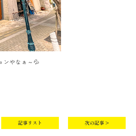
ンやなぁ～💦
記事リスト
次の記事 >