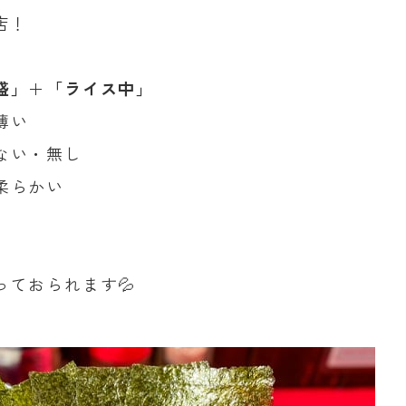
店！
盛」
＋
「ライス中」
薄い
ない・無し
柔らかい
ておられます💦