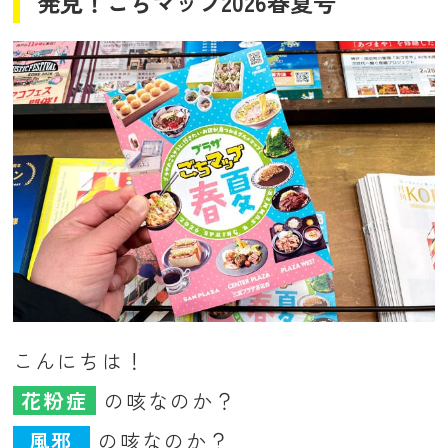
発見！ごちマップ2026春夏号
こんにちは！
花粉症
の咳なのか？
風邪
の咳なのか？