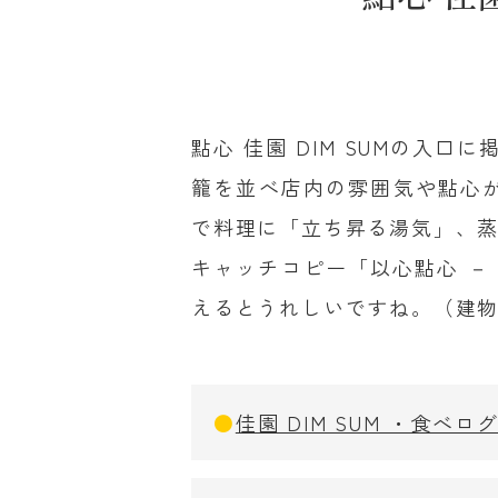
點心 佳園 DIM SUMの
籠を並べ店内の雰囲気や點心が
で料理に「立ち昇る湯気」、
キャッチコピー「以心點心 －
えるとうれしいですね。（建
●
佳園 DIM SUM ・食べロ